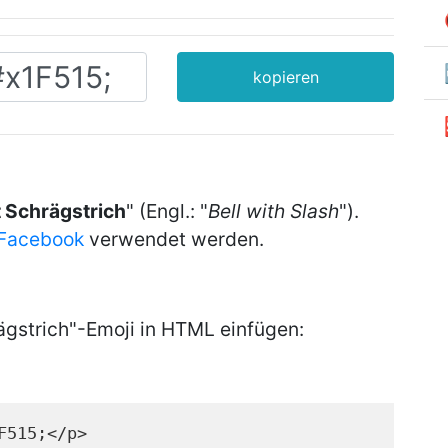
kopieren
 Schrägstrich
" (Engl.: "
Bell with Slash
").
Facebook
verwendet werden.
ägstrich"-Emoji in HTML einfügen:
F515;</p>