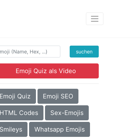
suchen
Emoji Quiz als Video
Emoji Quiz
Emoji SEO
HTML Codes
Sex-Emojis
Smileys
Whatsapp Emojis