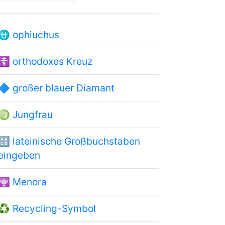
⛎
ophiuchus
☦
orthodoxes Kreuz
🔷
großer blauer Diamant
♍
Jungfrau
🔠
lateinische Großbuchstaben
eingeben
🕎
Menora
♻
Recycling-Symbol