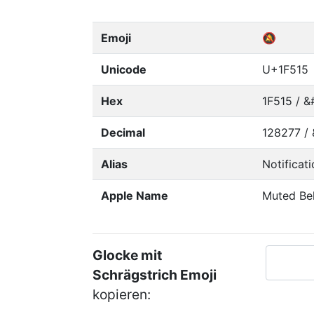
Emoji
🔕
Unicode
U+1F515
Hex
1F515 / &
Decimal
128277 /
Alias
Notificat
Apple Name
Muted Bel
Glocke mit
Schrägstrich Emoji
kopieren: