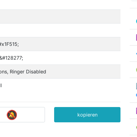
#x1F515;
 &#128277;
ions, Ringer Disabled
l
kopieren