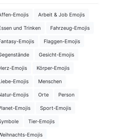
Affen-Emojis
Arbeit & Job Emojis
Essen und Trinken
Fahrzeug-Emojis
Fantasy-Emojis
Flaggen-Emojis
Gegenstände
Gesicht-Emojis
Herz-Emojis
Körper-Emojis
Liebe-Emojis
Menschen
Natur-Emojis
Orte
Person
Planet-Emojis
Sport-Emojis
Symbole
Tier-Emojis
Weihnachts-Emojis