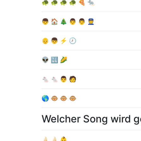
🐢 🐢 🐢 🐢 🍕 🐀
👦 🏠 🎄 👨 👨 👮
👴 👦 ⚡ 🕗
👽 🔣 🌽
🐁 🐁 👨 🧑
🌎 🐵 🐵 🐵
Welcher Song wird 
🍦 🍦 👶