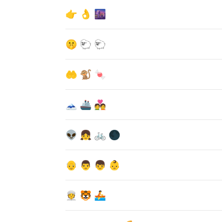
👉 👌 🌆
🤫 🐑 🐑
🤲 🐒 🍬
🗻 🚢 💑
👽 👧 🚲 🌑
👴 👨 👦 👶
👳 🐯 🚣