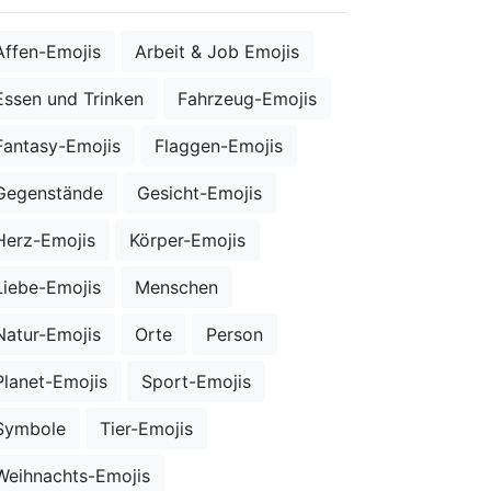
Affen-Emojis
Arbeit & Job Emojis
Essen und Trinken
Fahrzeug-Emojis
Fantasy-Emojis
Flaggen-Emojis
Gegenstände
Gesicht-Emojis
Herz-Emojis
Körper-Emojis
Liebe-Emojis
Menschen
Natur-Emojis
Orte
Person
Planet-Emojis
Sport-Emojis
Symbole
Tier-Emojis
Weihnachts-Emojis