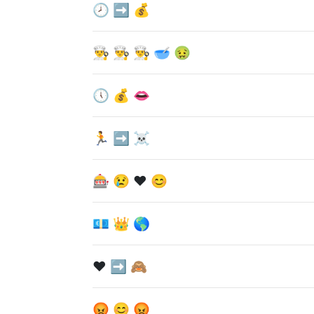
🕗 ➡ 💰
👨‍🍳 👨‍🍳 👨‍🍳 🥣 🤢
🕔 💰 👄
🏃 ➡ ☠
🎰 😢 ♥ 😊
💶 👑 🌎
♥ ➡ 🙈
😡 😊 😡