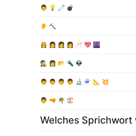
👨 💡 🧷 💣
👂 🔨
👸 👩 👩 👩 🥂 💖 🌆
🕵 👩 📂 🔦 👽
👨 👨 👨 👨 🔬 ⚗ 📐 💥
👨 🔫 🌴 🏖
Welches Sprichwort 