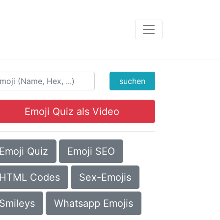
suchen
Emoji Quiz als Video
Emoji Quiz
Emoji SEO
HTML Codes
Sex-Emojis
Smileys
Whatsapp Emojis