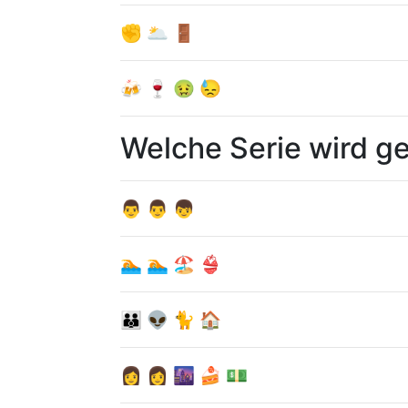
✊ 🌥 🚪
🍻 🍷 🤢 😓
Welche Serie wird g
👨 👨 👦
🏊 🏊 🏖 👙
👪 👽 🐈 🏠
👩 👩 🌆 🍰 💵