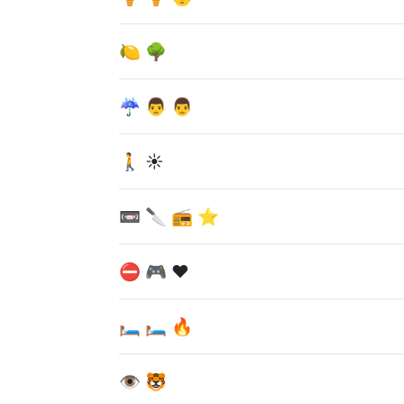
🍋 🌳
☔ 👨 👨
🚶 ☀
📼 🔪 📻 ⭐
⛔ 🎮 ❤
🛏 🛏 🔥
👁 🐯