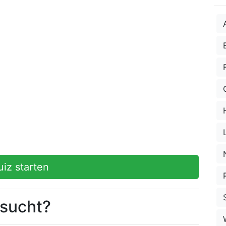
uiz starten
esucht?