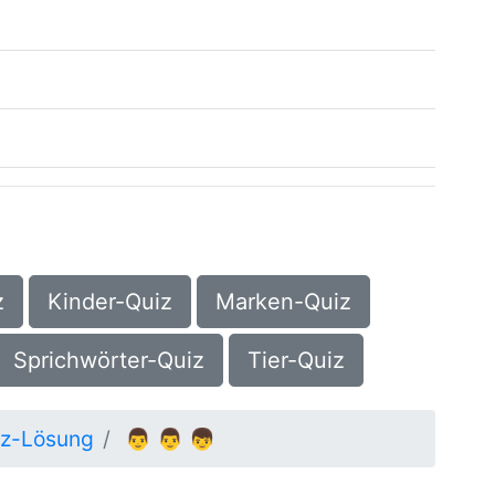
z
Kinder-Quiz
Marken-Quiz
Sprichwörter-Quiz
Tier-Quiz
iz-Lösung
👨 👨 👦