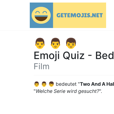
👨 👨 👦
Emoji Quiz - Be
Film
👨 👨 👦 bedeutet "
Two And A Ha
"
Welche Serie wird gesucht?
".