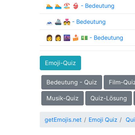
🏊 🏊 🏖 👙 - Bedeutung
🗻 🚢 💑 - Bedeutung
👩 👩 🌆 🍰 💵 - Bedeutung
Emoji-Quiz
Bedeutung - Quiz
Film-Qui
Musik-Quiz
Quiz-Lösung
getEmojis.net
Emoji Quiz
Qu