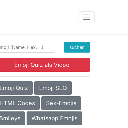
suchen
Emoji Quiz als Video
Emoji Quiz
Emoji SEO
HTML Codes
Sex-Emojis
Smileys
Whatsapp Emojis