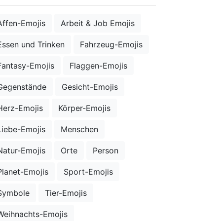
Affen-Emojis
Arbeit & Job Emojis
Essen und Trinken
Fahrzeug-Emojis
Fantasy-Emojis
Flaggen-Emojis
Gegenstände
Gesicht-Emojis
Herz-Emojis
Körper-Emojis
Liebe-Emojis
Menschen
Natur-Emojis
Orte
Person
Planet-Emojis
Sport-Emojis
Symbole
Tier-Emojis
Weihnachts-Emojis