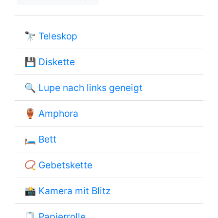
🔭
Teleskop
💾
Diskette
🔍
Lupe nach links geneigt
🏺
Amphora
🛏
Bett
📿
Gebetskette
📸
Kamera mit Blitz
🧻
Papierrolle