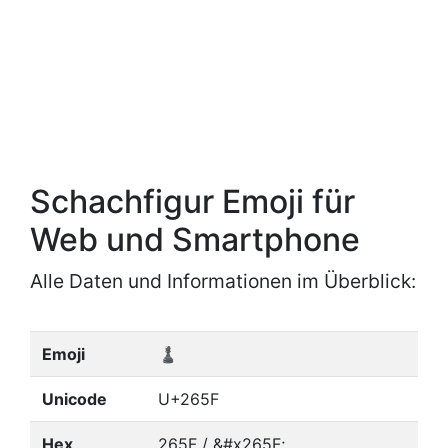
Schachfigur Emoji für
Web und Smartphone
Alle Daten und Informationen im Überblick:
Emoji
♟
Unicode
U+265F
Hex
265F / &#x265F;