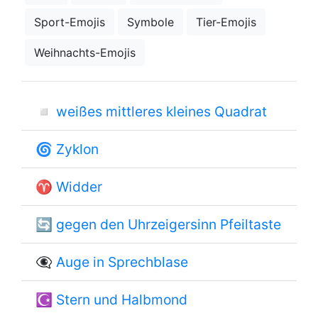
Sport-Emojis
Symbole
Tier-Emojis
Weihnachts-Emojis
◽
weißes mittleres kleines Quadrat
🌀
Zyklon
♈
Widder
🔄
gegen den Uhrzeigersinn Pfeiltaste
👁️‍🗨️
Auge in Sprechblase
☪
Stern und Halbmond