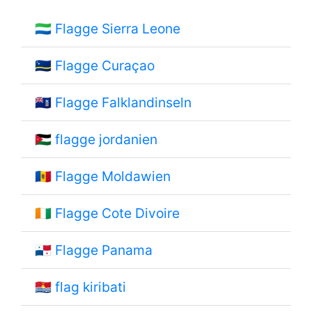
🇸🇱
Flagge Sierra Leone
🇨🇼
Flagge Curaçao
🇫🇰
Flagge Falklandinseln
🇯🇴
flagge jordanien
🇲🇩
Flagge Moldawien
🇨🇮
Flagge Cote Divoire
🇵🇦
Flagge Panama
🇰🇮
flag kiribati