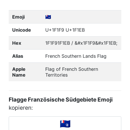
Emoji
🇹🇫
Unicode
U+1F1F9 U+1F1EB
Hex
1F1F91F1EB / &#x1F1F9&#x1F1EB;
Alias
French Southern Lands Flag
Apple
Flag of French Southern
Name
Territories
Flagge Französische Südgebiete Emoji
kopieren: