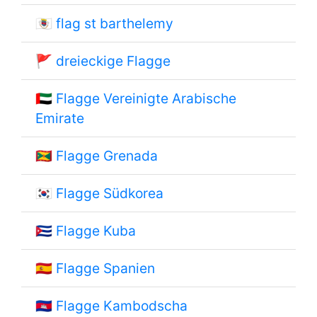
🇧🇱
flag st barthelemy
🚩
dreieckige Flagge
🇦🇪
Flagge Vereinigte Arabische
Emirate
🇬🇩
Flagge Grenada
🇰🇷
Flagge Südkorea
🇨🇺
Flagge Kuba
🇪🇸
Flagge Spanien
🇰🇭
Flagge Kambodscha