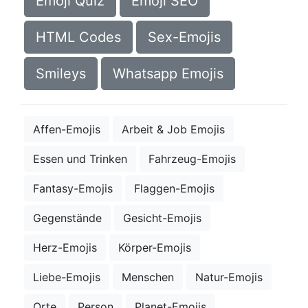
Emoji Quiz
Emoji SEO
HTML Codes
Sex-Emojis
Smileys
Whatsapp Emojis
Affen-Emojis
Arbeit & Job Emojis
Essen und Trinken
Fahrzeug-Emojis
Fantasy-Emojis
Flaggen-Emojis
Gegenstände
Gesicht-Emojis
Herz-Emojis
Körper-Emojis
Liebe-Emojis
Menschen
Natur-Emojis
Orte
Person
Planet-Emojis