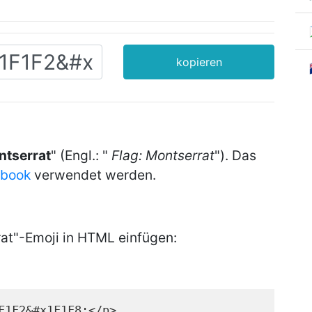
kopieren
ntserrat
" (Engl.: "
Flag: Montserrat
"). Das
ebook
verwendet werden.
at"-Emoji in HTML einfügen:
F1F2&#x1F1F8;</p>