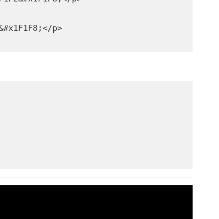
&#x1F1F8;</p>