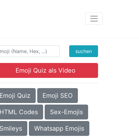
suchen
Emoji Quiz als Video
Emoji Quiz
Emoji SEO
HTML Codes
Sex-Emojis
Smileys
Whatsapp Emojis