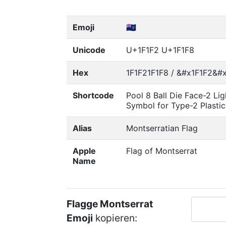
Emoji
🇲🇸
Unicode
U+1F1F2 U+1F1F8
Hex
1F1F21F1F8 / &#x1F1F2&#x
Shortcode
Pool 8 Ball Die Face-2 Li
Symbol for Type-2 Plastic
Alias
Montserratian Flag
Apple
Flag of Montserrat
Name
Flagge Montserrat
Emoji
kopieren: