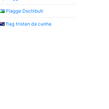
🇩🇯
Flagge Dschibuti
🇹🇦
flag tristan da cunha