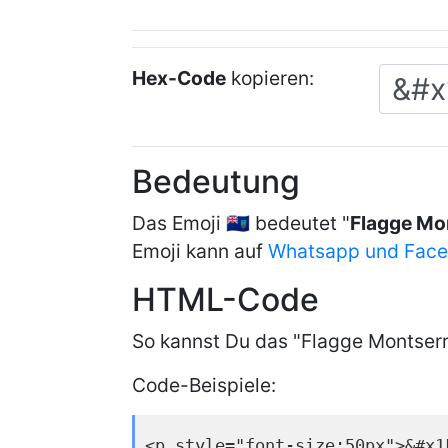
Hex-Code
kopieren:
Bedeutung
Das Emoji 🇲🇸 bedeutet "
Flagge Mo
Emoji kann auf
Whatsapp und Fac
HTML-Code
So kannst Du das "Flagge Montserr
Code-Beispiele:
<p style="font-size:50px">&#x1