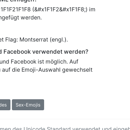
 1F1F21F1F8 (&#x1F1F2&#x1F1F8;) im
ngefügt werden.
et
Flag: Montserrat (engl.).
nd Facebook verwendet werden?
und Facebook ist möglich. Auf
 auf die Emoji-Auswahl gewechselt
des
Sex-Emojis
hmen des Unicode Standard verwendet und einge