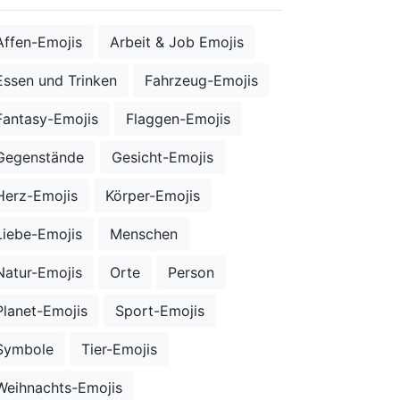
Affen-Emojis
Arbeit & Job Emojis
Essen und Trinken
Fahrzeug-Emojis
Fantasy-Emojis
Flaggen-Emojis
Gegenstände
Gesicht-Emojis
Herz-Emojis
Körper-Emojis
Liebe-Emojis
Menschen
Natur-Emojis
Orte
Person
Planet-Emojis
Sport-Emojis
Symbole
Tier-Emojis
Weihnachts-Emojis