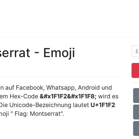
serrat - Emoji
nn auf Facebook, Whatsapp, Android und
 dem Hex-Code
&#x1F1F2&#x1F1F8;
wird es
 Die Unicode-Bezeichnung lautet
U+1F1F2
oji " Flag: Montserrat".