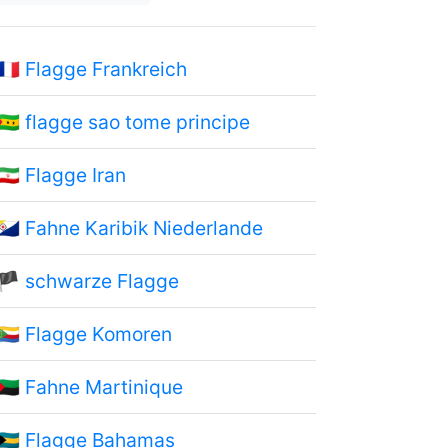
🇫🇷
Flagge Frankreich
🇸🇹
flagge sao tome principe
🇮🇷
Flagge Iran
🇧🇶
Fahne Karibik Niederlande
🏴
schwarze Flagge
🇰🇲
Flagge Komoren
🇲🇶
Fahne Martinique
🇧🇸
Flagge Bahamas