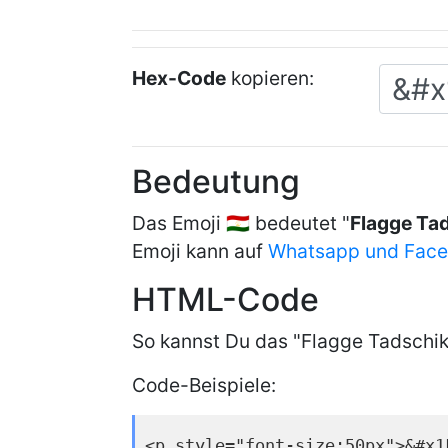
Hex-Code
kopieren:
Bedeutung
Das Emoji 🇹🇯 bedeutet "
Flagge Ta
Emoji kann auf
Whatsapp und Fac
HTML-Code
So kannst Du das "Flagge Tadschik
Code-Beispiele:
<p style="font-size:50px">&#x1