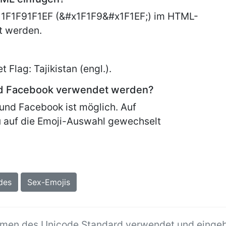
 1F1F91F1EF (&#x1F1F9&#x1F1EF;) im HTML-
t werden.
et
Flag: Tajikistan (engl.).
nd Facebook verwendet werden?
und Facebook ist möglich. Auf
 auf die Emoji-Auswahl gewechselt
des
Sex-Emojis
hmen des Unicode Standard verwendet und einge