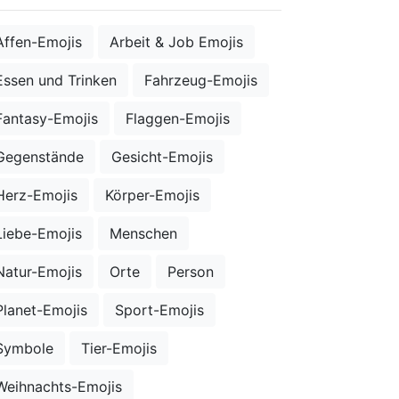
Affen-Emojis
Arbeit & Job Emojis
Essen und Trinken
Fahrzeug-Emojis
Fantasy-Emojis
Flaggen-Emojis
Gegenstände
Gesicht-Emojis
Herz-Emojis
Körper-Emojis
Liebe-Emojis
Menschen
Natur-Emojis
Orte
Person
Planet-Emojis
Sport-Emojis
Symbole
Tier-Emojis
Weihnachts-Emojis