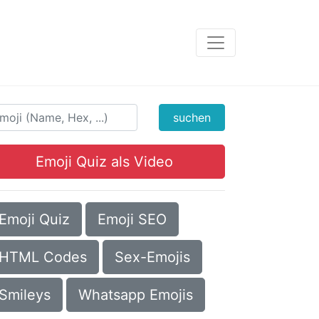
suchen
Emoji Quiz als Video
Emoji Quiz
Emoji SEO
HTML Codes
Sex-Emojis
Smileys
Whatsapp Emojis