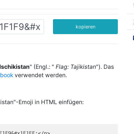
kopieren
dschikistan
" (Engl.: "
Flag: Tajikistan
"). Das
ebook
verwendet werden.
istan"-Emoji in HTML einfügen:
F1F9&#x1F1EF;</p>