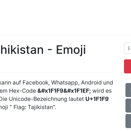
hikistan - Emoji
 kann auf Facebook, Whatsapp, Android und
 dem Hex-Code
&#x1F1F9&#x1F1EF;
wird es
 Die Unicode-Bezeichnung lautet
U+1F1F9
ji " Flag: Tajikistan".