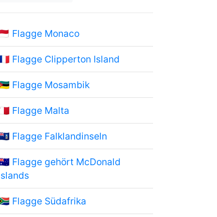
🇲🇨
Flagge Monaco
🇨🇵
Flagge Clipperton Island
🇲🇿
Flagge Mosambik
🇲🇹
Flagge Malta
🇫🇰
Flagge Falklandinseln
🇭🇲
Flagge gehört McDonald
Islands
🇿🇦
Flagge Südafrika