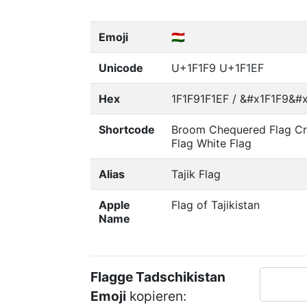
Emoji
🇹🇯
Unicode
U+1F1F9 U+1F1EF
Hex
1F1F91F1EF / &#x1F1F9&#x
Shortcode
Broom Chequered Flag Cr
Flag White Flag
Alias
Tajik Flag
Apple
Flag of Tajikistan
Name
Flagge Tadschikistan
Emoji
kopieren: