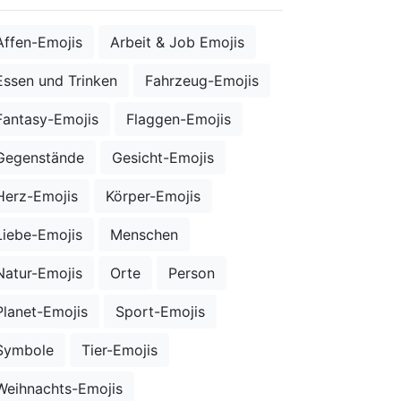
Affen-Emojis
Arbeit & Job Emojis
Essen und Trinken
Fahrzeug-Emojis
Fantasy-Emojis
Flaggen-Emojis
Gegenstände
Gesicht-Emojis
Herz-Emojis
Körper-Emojis
Liebe-Emojis
Menschen
Natur-Emojis
Orte
Person
Planet-Emojis
Sport-Emojis
Symbole
Tier-Emojis
Weihnachts-Emojis