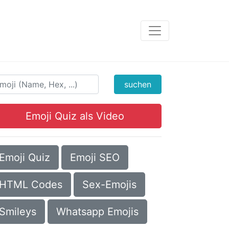
suchen
Emoji Quiz als Video
Emoji Quiz
Emoji SEO
HTML Codes
Sex-Emojis
Smileys
Whatsapp Emojis