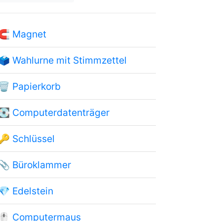
🧲
Magnet
🗳
Wahlurne mit Stimmzettel
🗑
Papierkorb
💽
Computerdatenträger
🔑
Schlüssel
📎
Büroklammer
💎
Edelstein
🖱
Computermaus