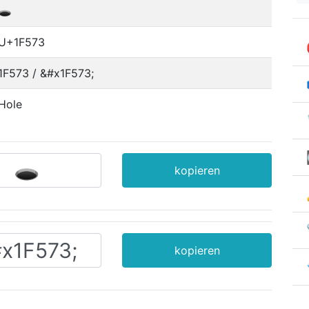
🕳
U+1F573
1F573 / &#x1F573;
Hole
kopieren
kopieren