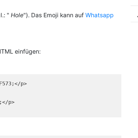
l.: "
Hole
"). Das Emoji kann auf
Whatsapp
HTML einfügen:
F573;</p>
;</p>