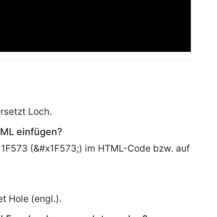
rsetzt Loch.
TML einfügen?
 1F573 (&#x1F573;) im HTML-Code bzw. auf
et
Hole (engl.).