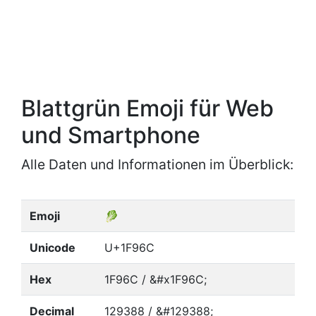
Blattgrün Emoji für Web
und Smartphone
Alle Daten und Informationen im Überblick:
Emoji
🥬
Unicode
U+1F96C
Hex
1F96C / &#x1F96C;
Decimal
129388 / &#129388;