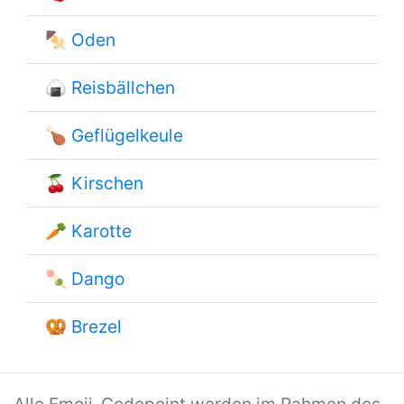
🍢
Oden
🍙
Reisbällchen
🍗
Geflügelkeule
🍒
Kirschen
🥕
Karotte
🍡
Dango
🥨
Brezel