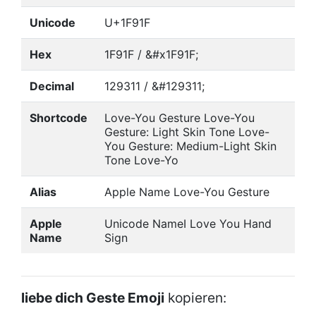
Unicode
U+1F91F
Hex
1F91F / &#x1F91F;
Decimal
129311 / &#129311;
Shortcode
Love-You Gesture Love-You
Gesture: Light Skin Tone Love-
You Gesture: Medium-Light Skin
Tone Love-Yo
Alias
Apple Name Love-You Gesture
Apple
Unicode NameI Love You Hand
Name
Sign
liebe dich Geste Emoji
kopieren: