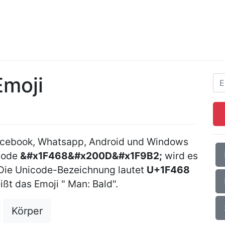
Emoji
acebook, Whatsapp, Android und Windows
Code
&#x1F468&#x200D&#x1F9B2;
wird es
 Die Unicode-Bezeichnung lautet
U+1F468
ißt das Emoji " Man: Bald".
Körper