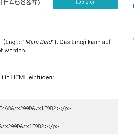
kopieren
" (Engl.: "
Man: Bald
"). Das Emoji kann auf
t werden.
i in HTML einfügen:
F468&#x200D&#x1F9B2;</p>
&#x200D&#x1F9B2;</p>