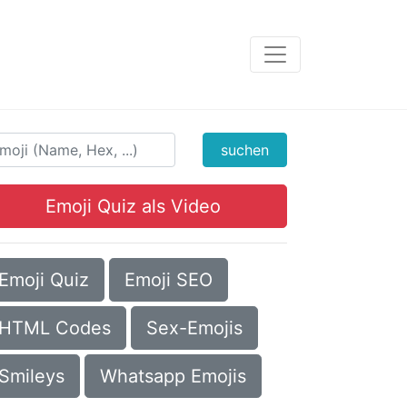
suchen
Emoji Quiz als Video
Emoji Quiz
Emoji SEO
HTML Codes
Sex-Emojis
Smileys
Whatsapp Emojis