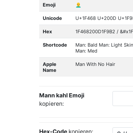
Emoji
👨‍🦲
Unicode
U+1F468 U+200D U+1F9
Hex
1F468200D1F9B2 / &#x1
Shortcode
Man: Bald Man: Light Ski
Man: Med
Apple
Man With No Hair
Name
Mann kahl Emoji
kopieren:
Hex-Code
kopieren: