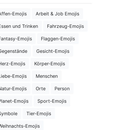
Affen-Emojis
Arbeit & Job Emojis
Essen und Trinken
Fahrzeug-Emojis
Fantasy-Emojis
Flaggen-Emojis
Gegenstände
Gesicht-Emojis
Herz-Emojis
Körper-Emojis
Liebe-Emojis
Menschen
Natur-Emojis
Orte
Person
Planet-Emojis
Sport-Emojis
Symbole
Tier-Emojis
Weihnachts-Emojis