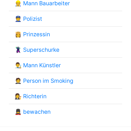
👷
Mann Bauarbeiter
👮
Polizist
👸
Prinzessin
🦹
Superschurke
👨‍🎨
Mann Künstler
🤵
Person im Smoking
👩‍⚖️
Richterin
💂
bewachen