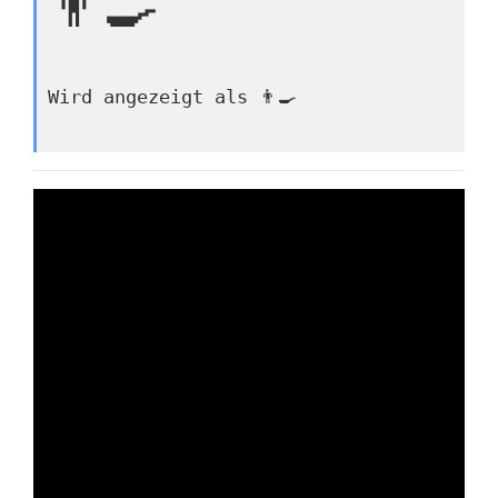
👨‍🍳
Wird angezeigt als 👨‍🍳