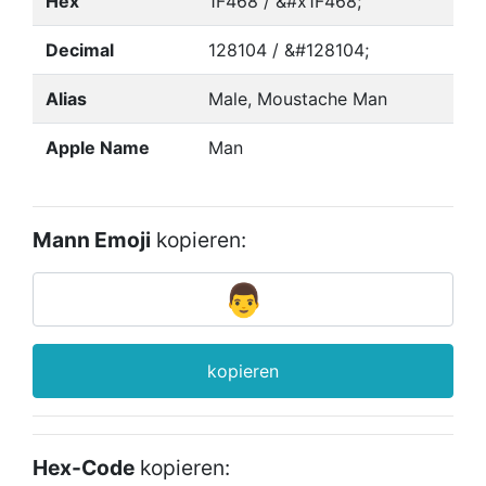
Hex
1F468 / &#x1F468;
Decimal
128104 / &#128104;
Alias
Male, Moustache Man
Apple Name
Man
Mann Emoji
kopieren:
kopieren
Hex-Code
kopieren: