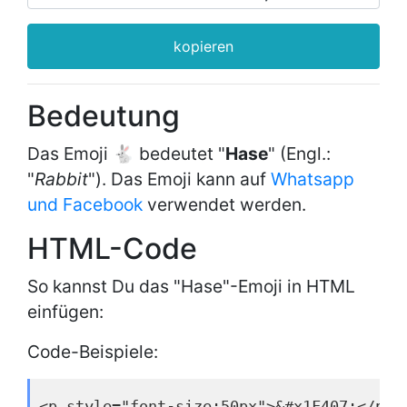
kopieren
Bedeutung
Das Emoji 🐇 bedeutet "
Hase
" (Engl.:
"
Rabbit
"). Das Emoji kann auf
Whatsapp
und Facebook
verwendet werden.
HTML-Code
So kannst Du das "Hase"-Emoji in HTML
einfügen:
Code-Beispiele:
<p style="font-size:50px">&#x1F407;</p>