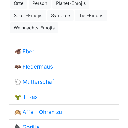
Orte
Person
Planet-Emojis
Sport-Emojis
Symbole
Tier-Emojis
Weihnachts-Emojis
🐗
Eber
🦇
Fledermaus
🐑
Mutterschaf
🦖
T-Rex
🙉
Affe - Ohren zu
🦍
Gorilla