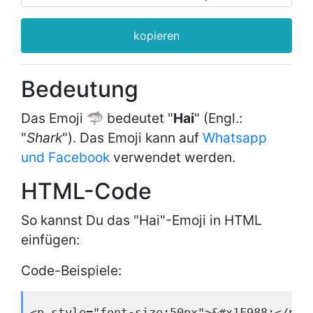
kopieren
Bedeutung
Das Emoji 🦈 bedeutet "
Hai
" (Engl.:
"
Shark
"). Das Emoji kann auf
Whatsapp
und Facebook
verwendet werden.
HTML-Code
So kannst Du das "Hai"-Emoji in HTML
einfügen:
Code-Beispiele:
<p style="font-size:50px">&#x1F988;</p>