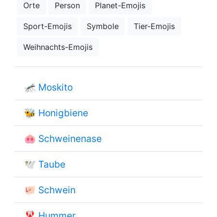
Orte
Person
Planet-Emojis
Sport-Emojis
Symbole
Tier-Emojis
Weihnachts-Emojis
🦟
Moskito
🐝
Honigbiene
🐽
Schweinenase
🕊
Taube
🐖
Schwein
🦞
Hummer