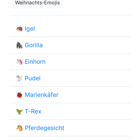
Weihnachts-Emojis
🦔
Igel
🦍
Gorilla
🦄
Einhorn
🐩
Pudel
🐞
Marienkäfer
🦖
T-Rex
🐴
Pferdegesicht