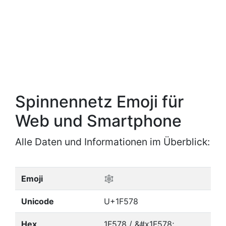
Spinnennetz Emoji für
Web und Smartphone
Alle Daten und Informationen im Überblick:
Emoji
🕸
Unicode
U+1F578
Hex
1F578 / &#x1F578;