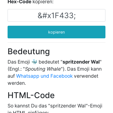
Hex-Code
kopieren:
kopieren
Bedeutung
Das Emoji 🐳 bedeutet "
spritzender Wal
"
(Engl.: "
Spouting Whale
"). Das Emoji kann
auf
Whatsapp und Facebook
verwendet
werden.
HTML-Code
So kannst Du das "spritzender Wal"-Emoji
in HTML einfügen: