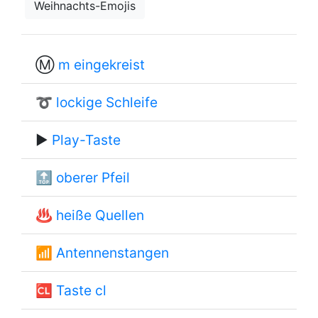
Weihnachts-Emojis
Ⓜ
m eingekreist
➰
lockige Schleife
▶
Play-Taste
🔝
oberer Pfeil
♨
heiße Quellen
📶
Antennenstangen
🆑
Taste cl