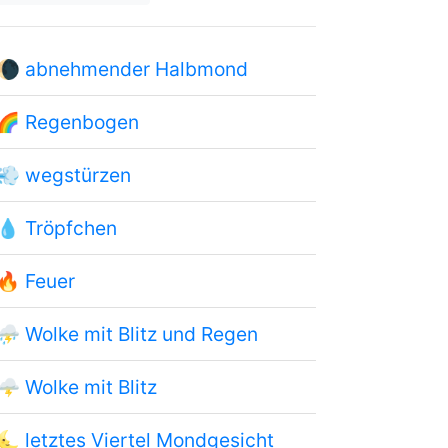
🌘
abnehmender Halbmond
🌈
Regenbogen
💨
wegstürzen
💧
Tröpfchen
🔥
Feuer
⛈
Wolke mit Blitz und Regen
🌩
Wolke mit Blitz
🌜
letztes Viertel Mondgesicht