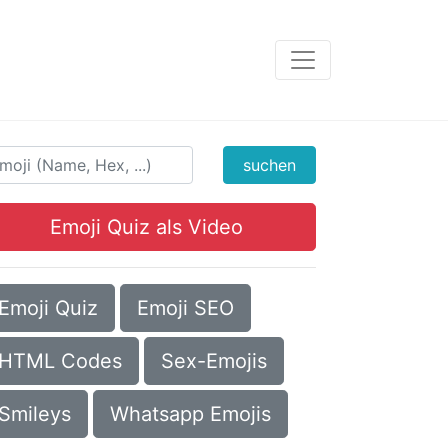
suchen
Emoji Quiz als Video
Emoji Quiz
Emoji SEO
HTML Codes
Sex-Emojis
Smileys
Whatsapp Emojis