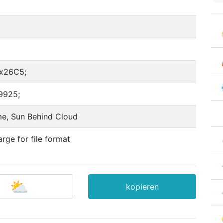
x26C5;
9925;
e, Sun Behind Cloud
arge for file format
kopieren