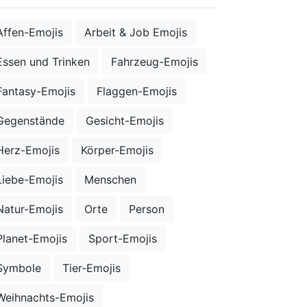
Affen-Emojis
Arbeit & Job Emojis
Essen und Trinken
Fahrzeug-Emojis
Fantasy-Emojis
Flaggen-Emojis
Gegenstände
Gesicht-Emojis
Herz-Emojis
Körper-Emojis
Liebe-Emojis
Menschen
Natur-Emojis
Orte
Person
Planet-Emojis
Sport-Emojis
Symbole
Tier-Emojis
Weihnachts-Emojis