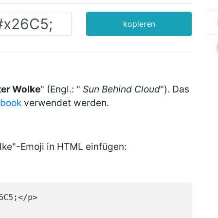
kopieren
ter Wolke
" (Engl.: "
Sun Behind Cloud
"). Das
ebook
verwendet werden.
lke"-Emoji in HTML einfügen:
6C5;</p>