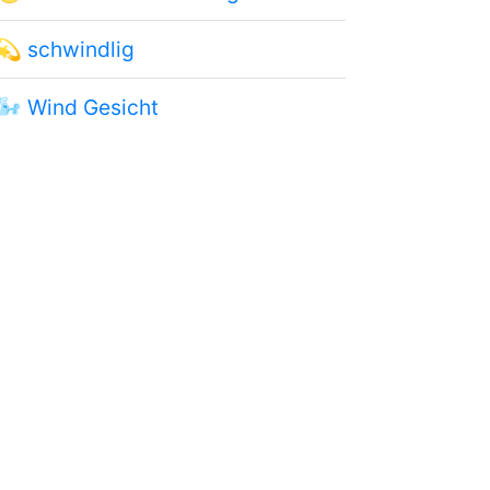
💫
schwindlig
🌬
Wind Gesicht