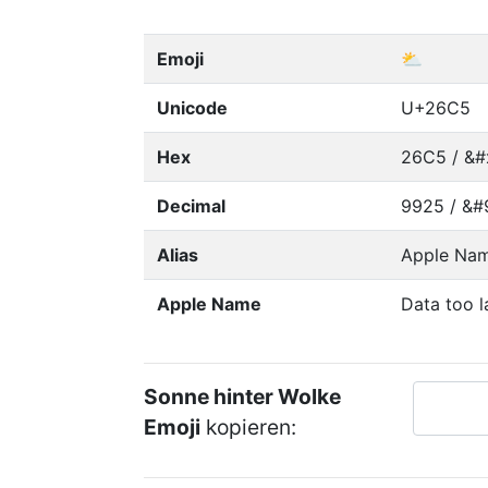
Emoji
⛅
Unicode
U+26C5
Hex
26C5 / &#
Decimal
9925 / &#
Alias
Apple Nam
Apple Name
Data too l
Sonne hinter Wolke
Emoji
kopieren: