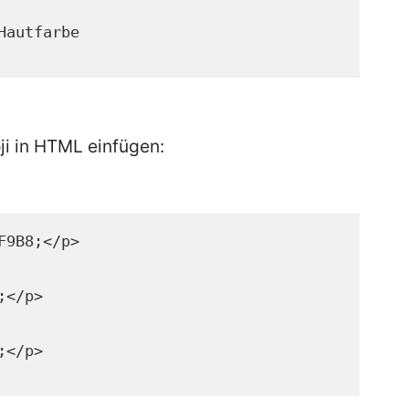
Hautfarbe
i in HTML einfügen:
F9B8;</p>
;</p>
;</p>