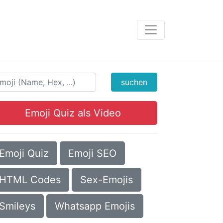
suchen
Emoji Quiz als Video
Emoji Quiz
Emoji SEO
HTML Codes
Sex-Emojis
Smileys
Whatsapp Emojis