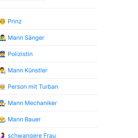
🤴
Prinz
👨‍🎤
Mann Sänger
👮
Polizistin
👨‍🎨
Mann Künstler
👳
Person mit Turban
👨‍🔧
Mann Mechaniker
👨‍🌾
Mann Bauer
🤰
schwangere Frau