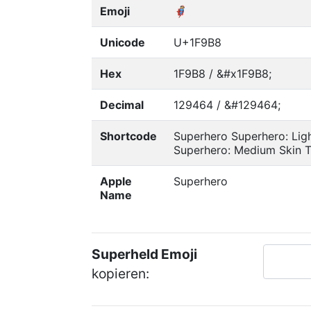
Emoji
🦸
Unicode
U+1F9B8
Hex
1F9B8 / &#x1F9B8;
Decimal
129464 / &#129464;
Shortcode
Superhero Superhero: Lig
Superhero: Medium Skin 
Apple
Superhero
Name
Superheld Emoji
kopieren: