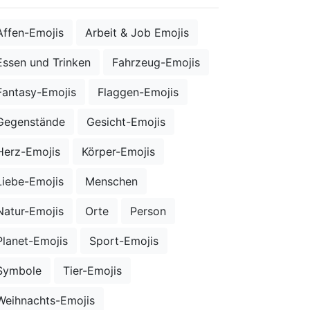
Affen-Emojis
Arbeit & Job Emojis
Essen und Trinken
Fahrzeug-Emojis
Fantasy-Emojis
Flaggen-Emojis
Gegenstände
Gesicht-Emojis
Herz-Emojis
Körper-Emojis
Liebe-Emojis
Menschen
Natur-Emojis
Orte
Person
Planet-Emojis
Sport-Emojis
Symbole
Tier-Emojis
Weihnachts-Emojis