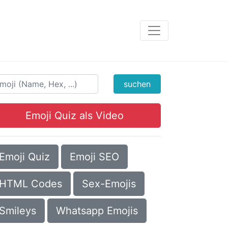
suchen
Emoji Quiz als Video
Emoji Quiz
Emoji SEO
HTML Codes
Sex-Emojis
Smileys
Whatsapp Emojis