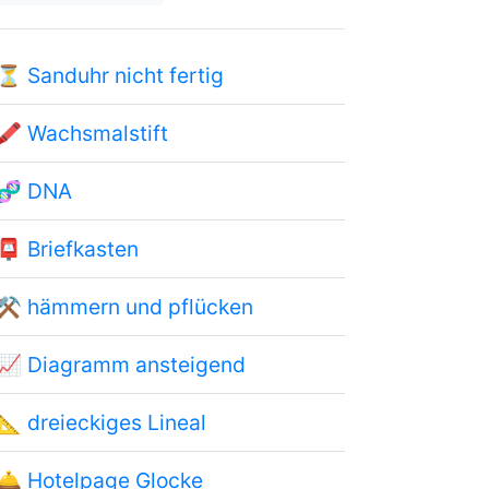
⏳
Sanduhr nicht fertig
🖍
Wachsmalstift
🧬
DNA
📮
Briefkasten
⚒
hämmern und pflücken
📈
Diagramm ansteigend
📐
dreieckiges Lineal
🛎
Hotelpage Glocke