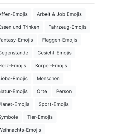
Affen-Emojis
Arbeit & Job Emojis
Essen und Trinken
Fahrzeug-Emojis
Fantasy-Emojis
Flaggen-Emojis
Gegenstände
Gesicht-Emojis
Herz-Emojis
Körper-Emojis
Liebe-Emojis
Menschen
Natur-Emojis
Orte
Person
Planet-Emojis
Sport-Emojis
Symbole
Tier-Emojis
Weihnachts-Emojis