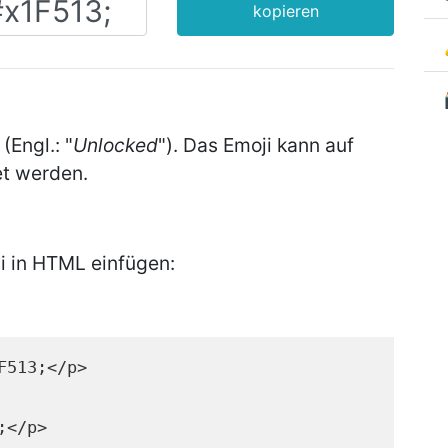
kopieren
 (Engl.: "
Unlocked
"). Das Emoji kann auf
t werden.
i in HTML einfügen:
F513;</p>
;</p>