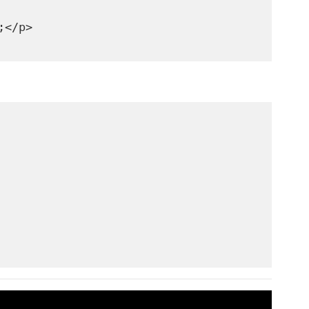
;</p>