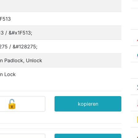
F513
13 / &#x1F513;
275 / &#128275;
n Padlock, Unlock
n Lock
kopieren