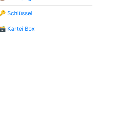
🔑
Schlüssel
🗃
Kartei Box