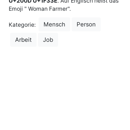
U+200D U+1F33E
. Auf Englisch heißt das
Emoji " Woman Farmer".
Mensch
Person
Kategorie:
Arbeit
Job