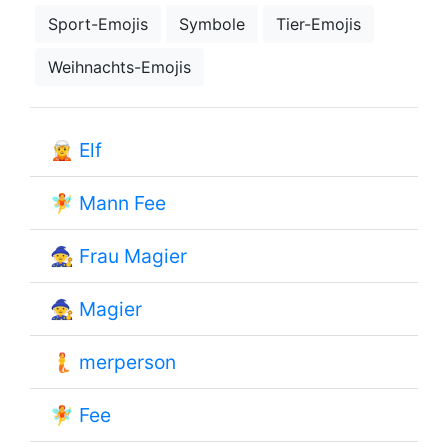
Sport-Emojis
Symbole
Tier-Emojis
Weihnachts-Emojis
🧝
Elf
🧚
Mann Fee
🧙
Frau Magier
🧙
Magier
🧜
merperson
🧚
Fee