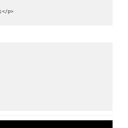
;</p>