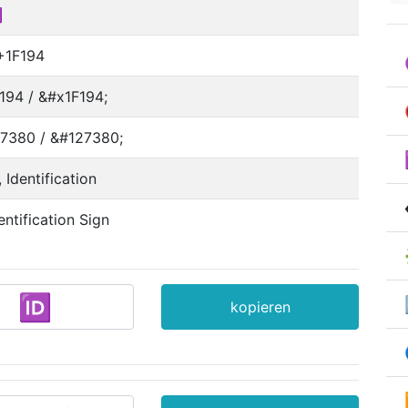

+1F194
194 / &#x1F194;
7380 / &#127380;
, Identification
entification Sign
kopieren