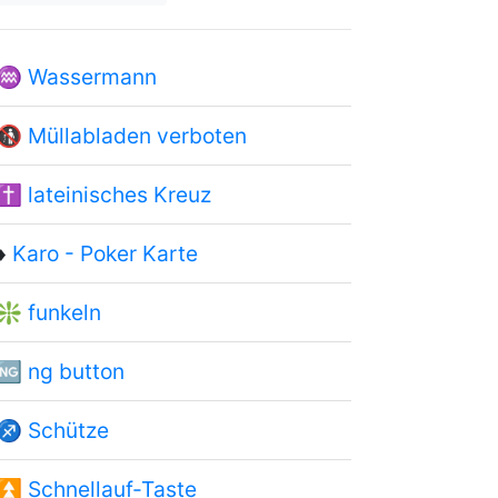
♒
Wassermann
🚯
Müllabladen verboten
✝
lateinisches Kreuz
♦
Karo - Poker Karte
❇
funkeln
🆖
ng button
♐
Schütze
⏫
Schnellauf-Taste