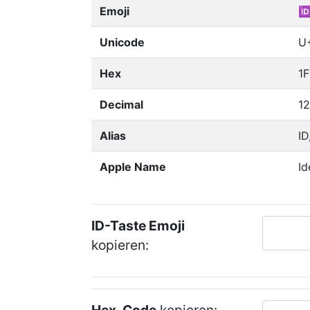
Emoji

Unicode
U
Hex
1F
Decimal
12
Alias
ID
Apple Name
Id
ID-Taste Emoji
kopieren: