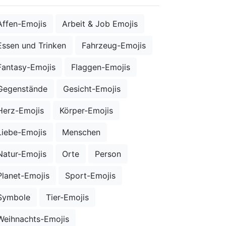
Affen-Emojis
Arbeit & Job Emojis
Essen und Trinken
Fahrzeug-Emojis
Fantasy-Emojis
Flaggen-Emojis
Gegenstände
Gesicht-Emojis
Herz-Emojis
Körper-Emojis
Liebe-Emojis
Menschen
Natur-Emojis
Orte
Person
Planet-Emojis
Sport-Emojis
Symbole
Tier-Emojis
Weihnachts-Emojis