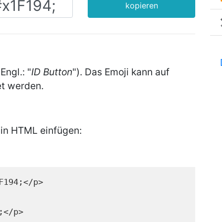
kopieren
(Engl.: "
ID Button
"). Das Emoji kann auf
t werden.
 in HTML einfügen:
F194;</p>
;</p>