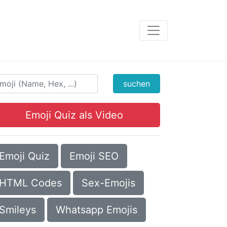
suchen
Emoji Quiz als Video
Emoji Quiz
Emoji SEO
HTML Codes
Sex-Emojis
Smileys
Whatsapp Emojis