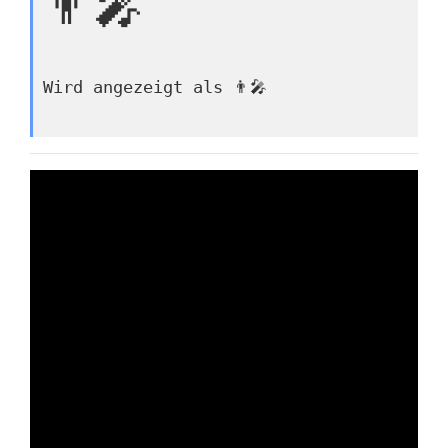
👨‍🎤
Wird angezeigt als 👨‍🎤