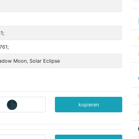
1;
761;
adow Moon, Solar Eclipse
kopieren