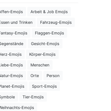
Affen-Emojis
Arbeit & Job Emojis
Essen und Trinken
Fahrzeug-Emojis
Fantasy-Emojis
Flaggen-Emojis
Gegenstände
Gesicht-Emojis
Herz-Emojis
Körper-Emojis
Liebe-Emojis
Menschen
Natur-Emojis
Orte
Person
Planet-Emojis
Sport-Emojis
Symbole
Tier-Emojis
Weihnachts-Emojis