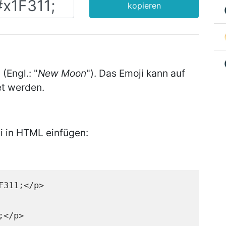
kopieren
" (Engl.: "
New Moon
"). Das Emoji kann auf
t werden.
 in HTML einfügen:
F311;</p>
;</p>