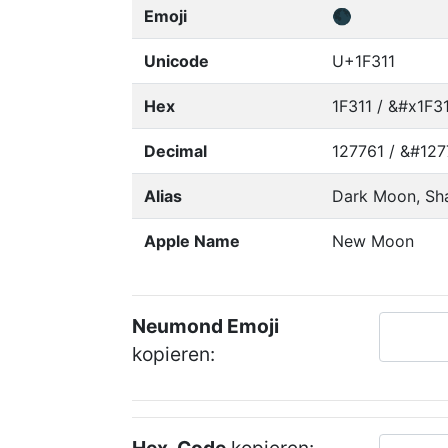
Emoji
🌑
Unicode
U+1F311
Hex
1F311 / &#x1F31
Decimal
127761 / &#127
Alias
Dark Moon, Sh
Apple Name
New Moon
Neumond Emoji
kopieren: