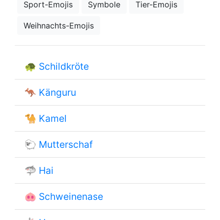
Sport-Emojis
Symbole
Tier-Emojis
Weihnachts-Emojis
🐢
Schildkröte
🦘
Känguru
🐪
Kamel
🐑
Mutterschaf
🦈
Hai
🐽
Schweinenase