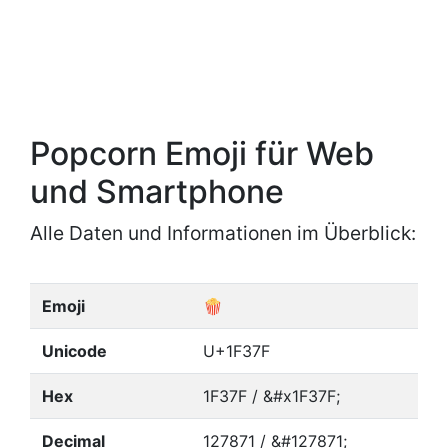
Popcorn Emoji für Web
und Smartphone
Alle Daten und Informationen im Überblick:
Emoji
🍿
Unicode
U+1F37F
Hex
1F37F / &#x1F37F;
Decimal
127871 / &#127871;