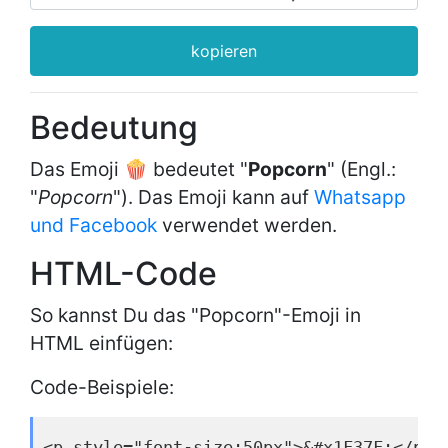
kopieren
Bedeutung
Das Emoji 🍿 bedeutet "
Popcorn
" (Engl.:
"
Popcorn
"). Das Emoji kann auf
Whatsapp
und Facebook
verwendet werden.
HTML-Code
So kannst Du das "Popcorn"-Emoji in
HTML einfügen:
Code-Beispiele:
<p style="font-size:50px">&#x1F37F;</p>