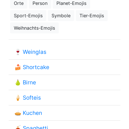
Orte
Person
Planet-Emojis
Sport-Emojis
Symbole
Tier-Emojis
Weihnachts-Emojis
🍷
Weinglas
🍰
Shortcake
🍐
Birne
🍦
Softeis
🥧
Kuchen
🍝
Spaghetti