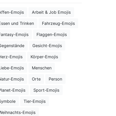
Affen-Emojis
Arbeit & Job Emojis
Essen und Trinken
Fahrzeug-Emojis
Fantasy-Emojis
Flaggen-Emojis
Gegenstände
Gesicht-Emojis
Herz-Emojis
Körper-Emojis
Liebe-Emojis
Menschen
Natur-Emojis
Orte
Person
Planet-Emojis
Sport-Emojis
Symbole
Tier-Emojis
Weihnachts-Emojis