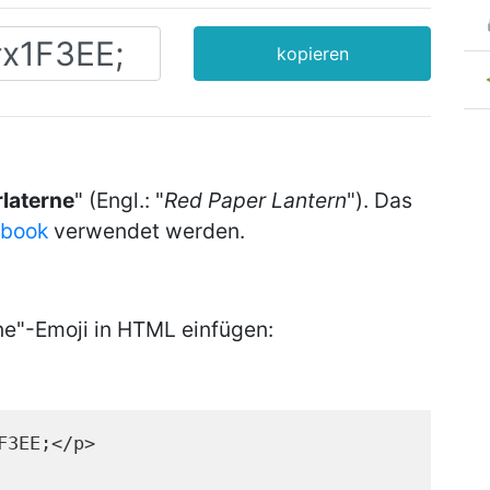
kopieren
rlaterne
" (Engl.: "
Red Paper Lantern
"). Das
ebook
verwendet werden.
ne"-Emoji in HTML einfügen:
F3EE;</p>