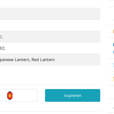
E;
82;
apanese Lantern, Red Lantern
kopieren