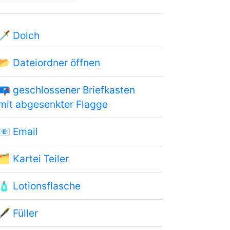
🗡
Dolch
📂
Dateiordner öffnen
📪
geschlossener Briefkasten
mit abgesenkter Flagge
📧
Email
🗂
Kartei Teiler
🧴
Lotionsflasche
🖋
Füller