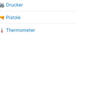
🖨
Drucker
🔫
Pistole
🌡
Thermometer