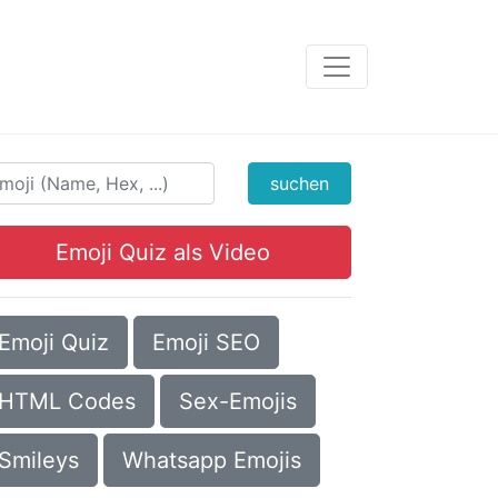
suchen
Emoji Quiz als Video
Emoji Quiz
Emoji SEO
HTML Codes
Sex-Emojis
Smileys
Whatsapp Emojis