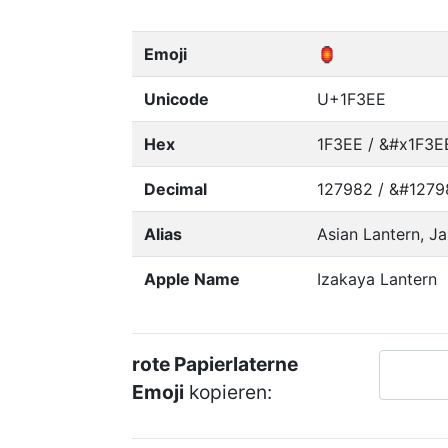
Emoji
🏮
Unicode
U+1F3EE
Hex
1F3EE / &#x1F3E
Decimal
127982 / &#1279
Alias
Asian Lantern, J
Apple Name
Izakaya Lantern
rote Papierlaterne
Emoji
kopieren: