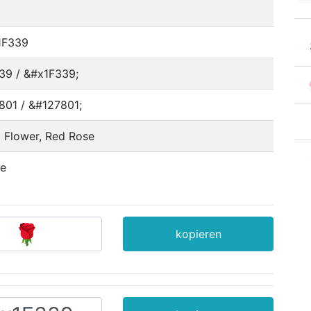
1F339
39 / &#x1F339;
801 / &#127801;
 Flower, Red Rose
e
kopieren