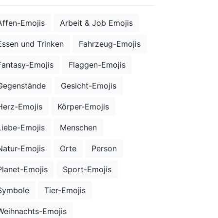
Affen-Emojis
Arbeit & Job Emojis
Essen und Trinken
Fahrzeug-Emojis
Fantasy-Emojis
Flaggen-Emojis
Gegenstände
Gesicht-Emojis
Herz-Emojis
Körper-Emojis
Liebe-Emojis
Menschen
Natur-Emojis
Orte
Person
Planet-Emojis
Sport-Emojis
Symbole
Tier-Emojis
Weihnachts-Emojis