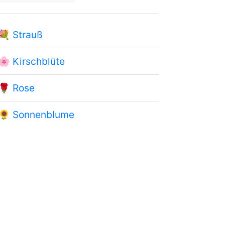
💐
Strauß
🌸
Kirschblüte
🌹
Rose
🌻
Sonnenblume