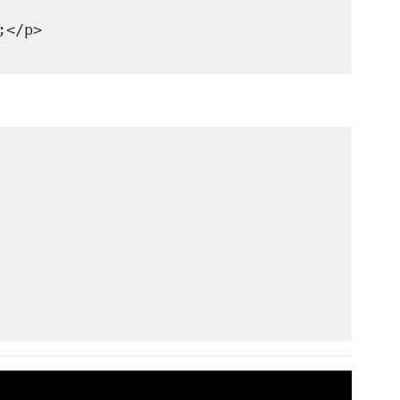
;</p>