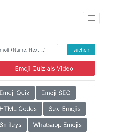
suchen
Emoji Quiz als Video
Emoji Quiz
Emoji SEO
HTML Codes
Sex-Emojis
Smileys
Whatsapp Emojis