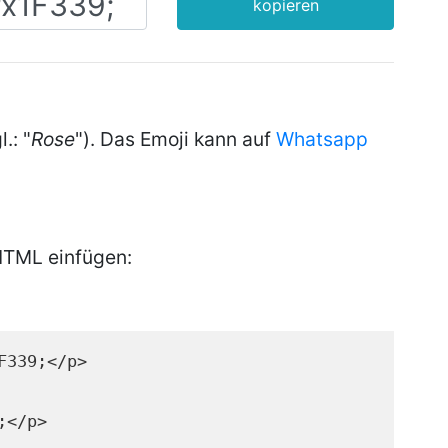
kopieren
l.: "
Rose
"). Das Emoji kann auf
Whatsapp
HTML einfügen:
F339;</p>
;</p>