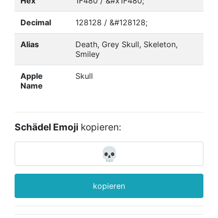
Hex
1F480 / &#x1F480;
Decimal
128128 / &#128128;
Alias
Death, Grey Skull, Skeleton,
Smiley
Apple
Skull
Name
Schädel Emoji
kopieren:
kopieren