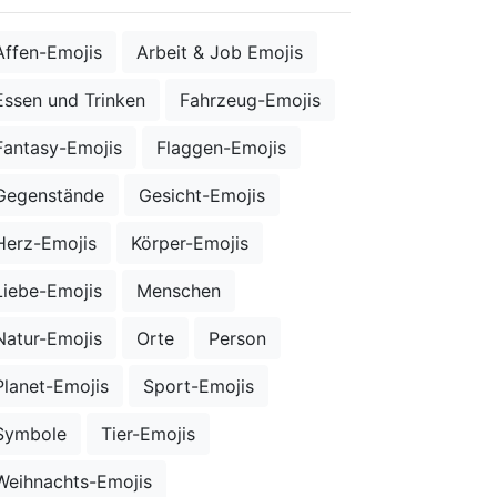
Affen-Emojis
Arbeit & Job Emojis
Essen und Trinken
Fahrzeug-Emojis
Fantasy-Emojis
Flaggen-Emojis
Gegenstände
Gesicht-Emojis
Herz-Emojis
Körper-Emojis
Liebe-Emojis
Menschen
Natur-Emojis
Orte
Person
Planet-Emojis
Sport-Emojis
Symbole
Tier-Emojis
Weihnachts-Emojis