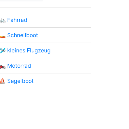
🚲
Fahrrad
🚤
Schnellboot
🛩
kleines Flugzeug
🏍
Motorrad
⛵
Segelboot