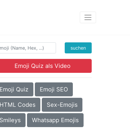
suchen
Emoji Quiz als Video
Emoji Quiz
Emoji SEO
HTML Codes
Sex-Emojis
Smileys
Whatsapp Emojis