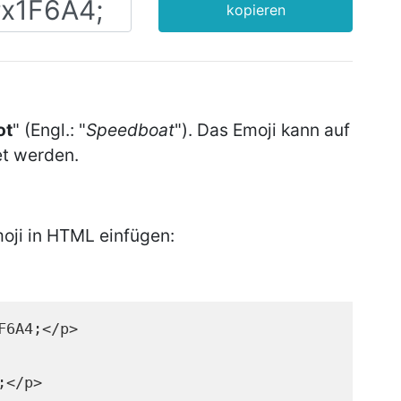
kopieren
ot
" (Engl.: "
Speedboat
"). Das Emoji kann auf
t werden.
oji in HTML einfügen:
F6A4;</p>
;</p>