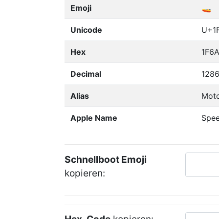
Emoji
🚤
Unicode
U+1
Hex
1F6A
Decimal
1286
Alias
Moto
Apple Name
Spe
Schnellboot Emoji
kopieren: