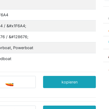
F6A4
4 / &#x1F6A4;
76 / &#128676;
rboat, Powerboat
edboat
kopieren