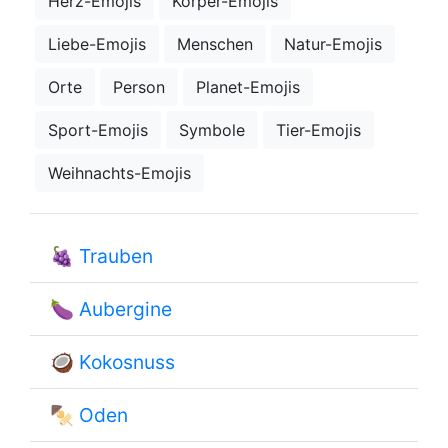
Herz-Emojis
Körper-Emojis
Liebe-Emojis
Menschen
Natur-Emojis
Orte
Person
Planet-Emojis
Sport-Emojis
Symbole
Tier-Emojis
Weihnachts-Emojis
🍇
Trauben
🍆
Aubergine
🥥
Kokosnuss
🍢
Oden