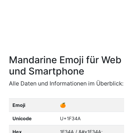
Mandarine Emoji für Web
und Smartphone
Alle Daten und Informationen im Überblick:
Emoji
🍊
Unicode
U+1F34A
Hex
1F34A / &#x1F34A;