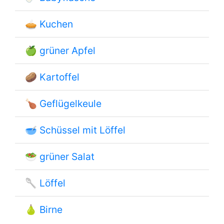
🥧
Kuchen
🍏
grüner Apfel
🥔
Kartoffel
🍗
Geflügelkeule
🥣
Schüssel mit Löffel
🥗
grüner Salat
🥄
Löffel
🍐
Birne