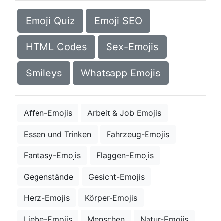
Emoji Quiz
Emoji SEO
HTML Codes
Sex-Emojis
Smileys
Whatsapp Emojis
Affen-Emojis
Arbeit & Job Emojis
Essen und Trinken
Fahrzeug-Emojis
Fantasy-Emojis
Flaggen-Emojis
Gegenstände
Gesicht-Emojis
Herz-Emojis
Körper-Emojis
Liebe-Emojis
Menschen
Natur-Emojis