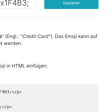
kopieren
e
" (Engl.: "
Credit Card
"). Das Emoji kann auf
t werden.
oji in HTML einfügen:
F4B3;</p>
;</p>