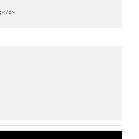
;</p>