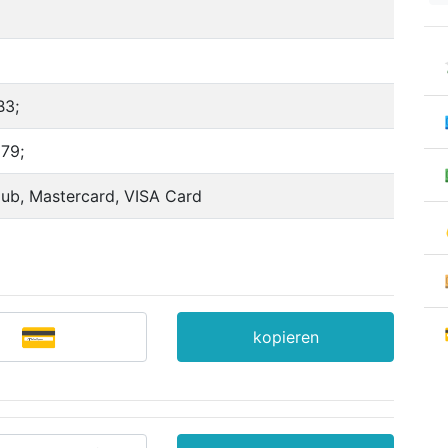
B3;
79;
ub, Mastercard, VISA Card
kopieren