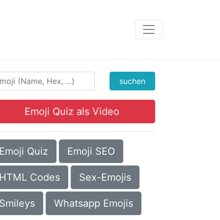
suchen
Emoji Quiz als Video
Emoji Quiz
Emoji SEO
HTML Codes
Sex-Emojis
Smileys
Whatsapp Emojis