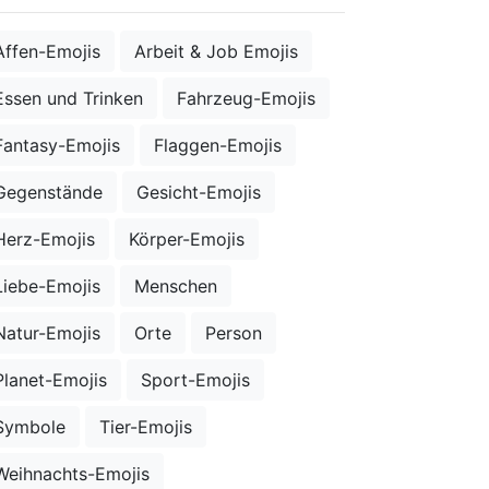
Affen-Emojis
Arbeit & Job Emojis
Essen und Trinken
Fahrzeug-Emojis
Fantasy-Emojis
Flaggen-Emojis
Gegenstände
Gesicht-Emojis
Herz-Emojis
Körper-Emojis
Liebe-Emojis
Menschen
Natur-Emojis
Orte
Person
Planet-Emojis
Sport-Emojis
Symbole
Tier-Emojis
Weihnachts-Emojis