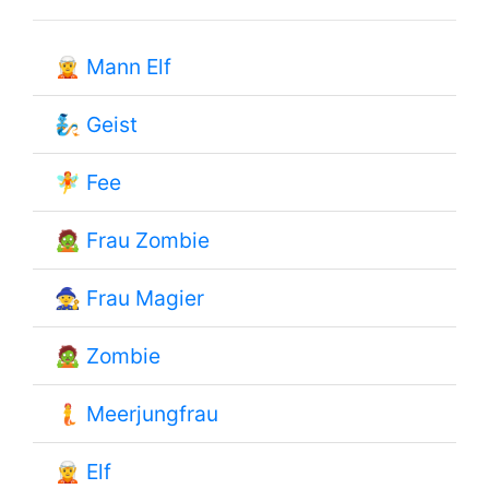
🧝
Mann Elf
🧞
Geist
🧚
Fee
🧟
Frau Zombie
🧙
Frau Magier
🧟
Zombie
🧜
Meerjungfrau
🧝
Elf